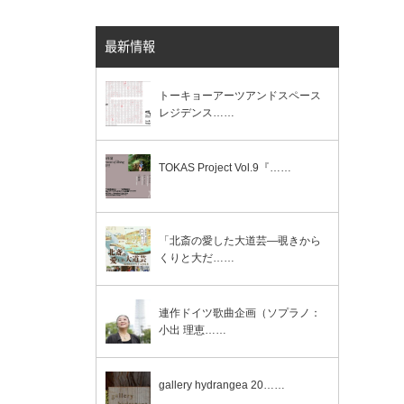
最新情報
トーキョーアーツアンドスペース
レジデンス……
TOKAS Project Vol.9『……
「北斎の愛した大道芸―覗きから
くりと大だ……
連作ドイツ歌曲企画（ソプラノ：
小出 理恵……
gallery hydrangea 20……