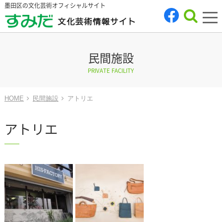
墨田区の文化芸術オフィシャルサイト
tog
nav
民間施設
PRIVATE FACILITY
HOME
民間施設
アトリエ
アトリエ