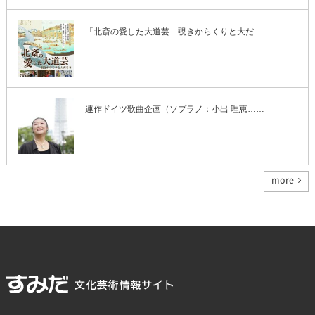
「北斎の愛した大道芸―覗きからくりと大だ……
連作ドイツ歌曲企画（ソプラノ：小出 理恵……
more