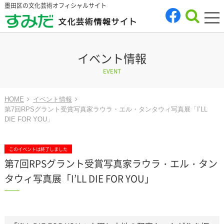
墨田区の文化芸術オフィシャルサイト
tog
nav
イベント情報
EVENT
HOME
イベント情報
第7回RPSグラント受賞写真家ラウラ・エル・タンタウィ写真展「I’LL
DIE FOR YOU」
このイベントは終了しました
第7回RPSグラント受賞写真家ラウラ・エル・タン
タウィ写真展「I’LL DIE FOR YOU」