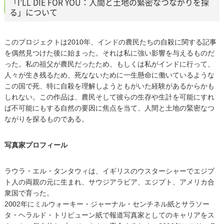
「I’LL DIE FOR YOU：人間と土地の緊密なつながりを探
る」について
このプロジェクトは2010年、インドの農民たちの自殺に関する記事
を偶然見つけた後に始まった。それは私に強い影響を与えるものだ
った。私の祖父が農民だったため、もしくは私がインドに行って、
人々が生き残るため、死なないために一生懸命に働いているような
この国で死、特に自殺を理解しようともがいた経験があるからかも
しれない。この作品は、農民そして彼らの生存や生計を可能にすれ
ば不可能にもする自然の要因に焦点を当て、人間と土地の緊密なつ
ながりを探るものである。
写真家プロフィール
ラウラ・エル・タンタウィは、イギリスのウスターシャーでエジプ
ト人の両親の元に生まれ、サウジアラビア、エジプト、アメリカ合
衆国で育った。
2002年にミルウォーキー・ジャーナル・センチネル紙とサラソー
タ・ヘラルド・トリビューン紙で報道写真家としてのキャリアをス