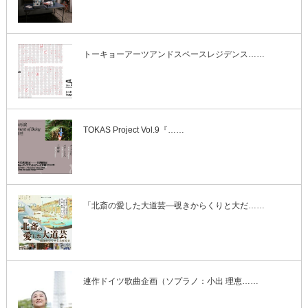
トーキョーアーツアンドスペースレジデンス……
TOKAS Project Vol.9『……
「北斎の愛した大道芸―覗きからくりと大だ……
連作ドイツ歌曲企画（ソプラノ：小出 理恵……