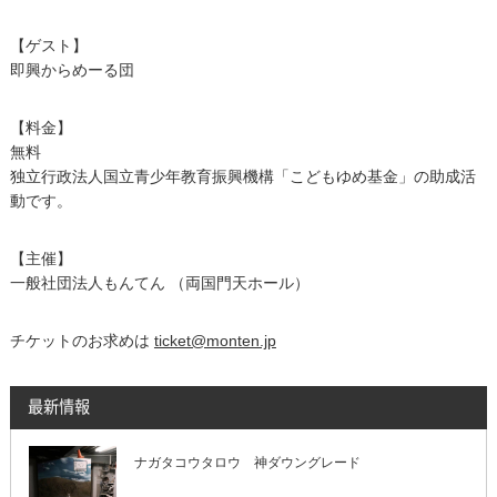
【ゲスト】
即興からめーる団
【料金】
無料
独立行政法人国立青少年教育振興機構「こどもゆめ基金」の助成活
動です。
【主催】
一般社団法人もんてん （両国門天ホール）
チケットのお求めは
ticket@monten.jp
最新情報
ナガタコウタロウ 神ダウングレード