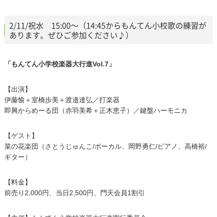
2/11/祝水 15:00～（14:45からもんてん小校歌の練習が
あります。ぜひご参加ください♪）
「もんてん小学校楽器大行進Vol.7」
【出演】
伊藤愉＋室橋歩美＋渡邉達弘／打楽器
即興からめーる団（赤羽美希＋正木恵子）／鍵盤ハーモニカ
【ゲスト】
菜の花楽団（さとうじゅんこ/ボーカル、岡野勇仁/ピアノ、高橋裕/
ギター）
【料金】
前売り2,000円、当日2,500円、門天会員1割引