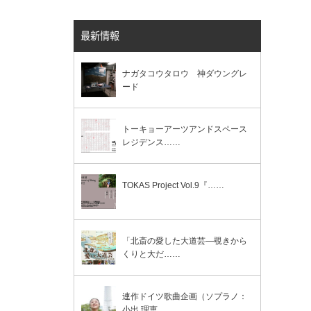
最新情報
ナガタコウタロウ 神ダウングレ
ード
トーキョーアーツアンドスペース
レジデンス……
TOKAS Project Vol.9『……
「北斎の愛した大道芸―覗きから
くりと大だ……
連作ドイツ歌曲企画（ソプラノ：
小出 理恵……