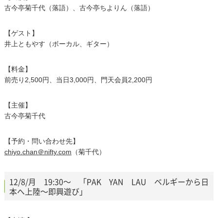
古今亭菊千代（落語）、古今亭ちよりん（落語）
【ゲスト】
井上ともやす（ボーカル、ギター）
【料金】
前売り2,500円、当日3,000円、門天会員2,200円
【主催】
古今亭菊千代
【予約・問い合わせ先】
chiyo.chan＠nifty.com
（菊千代）
12/8/月 19:30～ 「PAK YAN LAU ベルギーから日
本へ上陸～即興遊び」