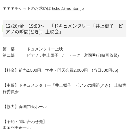
▼▼▼チケットのお求めは
ticket@monten.jp
12/26/金 19:00～ 「ドキュメンタリー「井上郷子 ピ
アノの瞬間(とき)」上映会」
第一部 ドュメンタリー上映
第二部 ピアノ : 井上郷子 / トーク : 宮岡秀行(映画監督)
【料金】前売2,500円、学生・門天会員2,000円 (当日500円up)
【主催】ドキュメンタリー「井上郷子 ピアノの瞬間(とき)」上映実
行委員会
【協力】両国門天ホール
【予約・問い合わせ先】
両国門天ホール