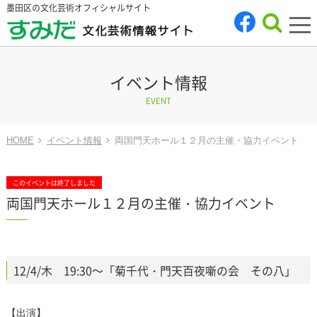
墨田区の文化芸術オフィシャルサイト
tog
nav
イベント情報
EVENT
HOME
イベント情報
両国門天ホール１２月の主催・協力イベント
このイベントは終了しました
両国門天ホール１２月の主催・協力イベント
12/4/木 19:30～「菊千代・門天百夜噺の会 その八」
【出演】