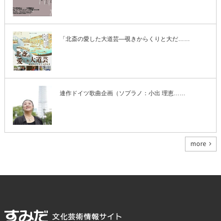
「北斎の愛した大道芸―覗きからくりと大だ……
連作ドイツ歌曲企画（ソプラノ：小出 理恵……
more