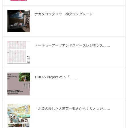
ナガタコウタロウ 神ダウングレード
トーキョーアーツアンドスペースレジデンス……
TOKAS Project Vol.9『……
「北斎の愛した大道芸―覗きからくりと大だ……