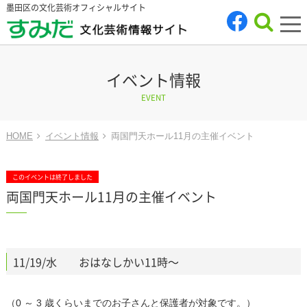
墨田区の文化芸術オフィシャルサイト
tog
nav
イベント情報
EVENT
HOME
イベント情報
両国門天ホール11月の主催イベント
このイベントは終了しました
両国門天ホール11月の主催イベント
11/19/水 おはなしかい11時～
（0 ～ 3 歳くらいまでのお子さんと保護者が対象です。）