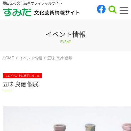
墨田区の文化芸術オフィシャルサイト
tog
nav
イベント情報
EVENT
HOME
イベント情報
五味 良徳 個展
このイベントは終了しました
五味 良徳 個展