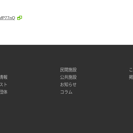
mfP77nQ
民間施設
情報
公共施設
スト
お知らせ
団体
コラム