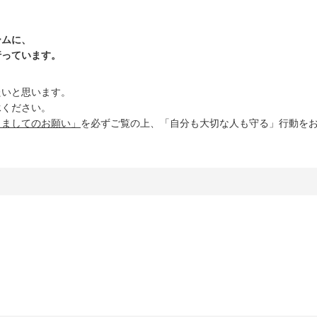
ームに、
行っています。
たいと思います。
承ください。
きましてのお願い」
を必ずご覧の上、「自分も大切な人も守る」行動を