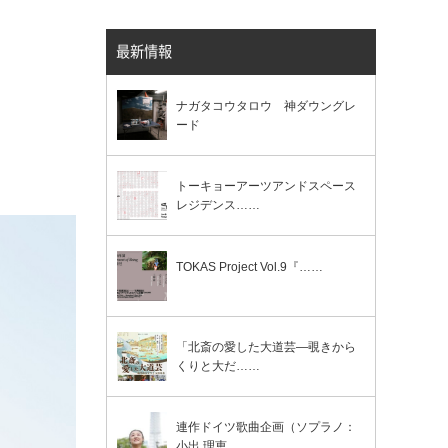
最新情報
ナガタコウタロウ 神ダウングレ
ード
トーキョーアーツアンドスペース
レジデンス……
TOKAS Project Vol.9『……
「北斎の愛した大道芸―覗きから
くりと大だ……
連作ドイツ歌曲企画（ソプラノ：
小出 理恵……