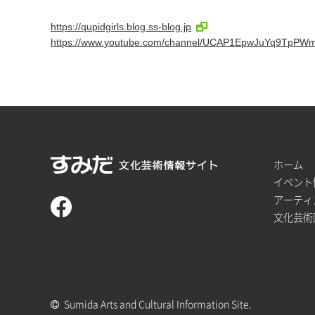
https://qupidgirls.blog.ss-blog.jp
https://www.youtube.com/channel/UCAP1EpwJuYq9TpPW
ホーム
イベント
アーティ
文化芸術
Sumida Arts and Cultural Information Site.