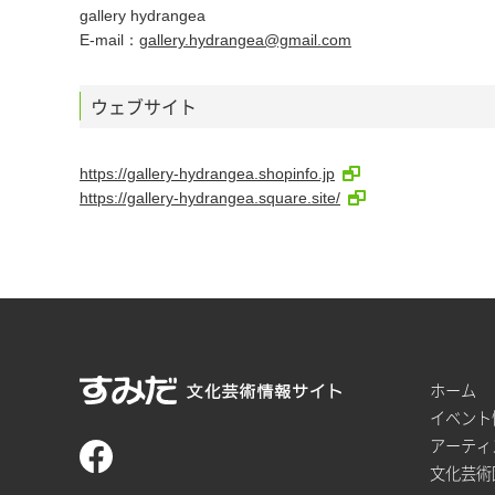
gallery hydrangea
E-mail：
gallery.hydrangea@gmail.com
ウェブサイト
https://gallery-hydrangea.shopinfo.jp
https://gallery-hydrangea.square.site/
ホーム
イベント
アーティ
文化芸術