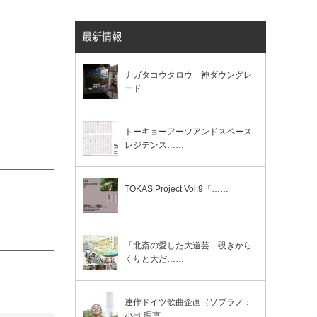
最新情報
ナガタコウタロウ 神ダウングレ
ード
トーキョーアーツアンドスペース
レジデンス……
TOKAS Project Vol.9『……
「北斎の愛した大道芸―覗きから
くりと大だ……
連作ドイツ歌曲企画（ソプラノ：
小出 理恵……