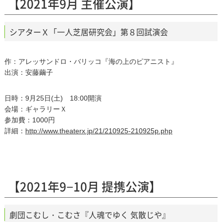
【2021年9月 主催公演】
シアターＸ「一人芝居研究会」第８回試演会
作：アレッサンドロ・バリッコ『海の上のピアニスト』
出演：安藤繭子
日時：9月25日(土) 18:00開演
会場：ギャラリーＸ
参加費：1000円
詳細：
http://www.theaterx.jp/21/210925-210925p.php
【2021年9−10月 提携公演】
劇団こむし・こむさ『人魂でゆく 気散じや』