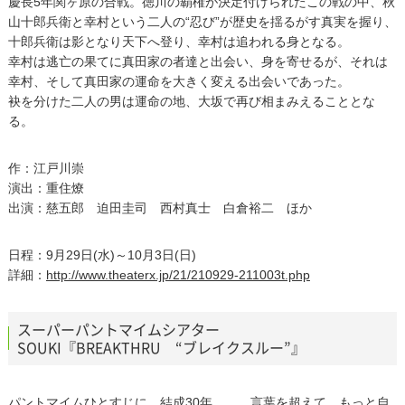
慶長5年関ヶ原の合戦。徳川の覇権が決定付けられたこの戦の中、秋
山十郎兵衛と幸村という二人の“忍び”が歴史を揺るがす真実を握り、
十郎兵衛は影となり天下へ登り、幸村は追われる身となる。
幸村は逃亡の果てに真田家の者達と出会い、身を寄せるが、それは
幸村、そして真田家の運命を大きく変える出会いであった。
袂を分けた二人の男は運命の地、大坂で再び相まみえることとな
る。
作：江戸川崇
演出：重住燎
出演：慈五郎 迫田圭司 西村真士 白倉裕二 ほか
日程：9月29日(水)～10月3日(日)
詳細：
http://www.theaterx.jp/21/210929-211003t.php
スーパーパントマイムシアター
SOUKI『BREAKTHRU “ブレイクスルー”』
パントマイムひとすじに、結成30年……。言葉を超えて もっと自