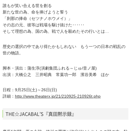
誰もが笑い合える世を創る
新たな世の為、命を捧げようと誓う
「刹那の捧命（セツナノホウメイ）」
その志の元、彼等は戦場を駆け抜けた‥‥‥
そして理想の為、国の為、戦で人を殺めたその行いとは…
歴史の選択の中であり得たかもしれない もう一つの日本の戦乱の
世の物語。
脚本・演出：蒲生淳(演劇集団ふれる～じゅ/音ノ屋)
出演：大橋公之 三井昭典 常葉功一郎 濱谷美希 ほか
日程：9月25日(土)～26日(日)
詳細：
http://www.theaterx.jp/21/210925-210926t.php
THE☆JACABAL’S『真田黙示録』