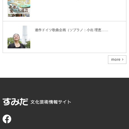
連作ドイツ歌曲企画（ソプラノ：小出 理恵……
more