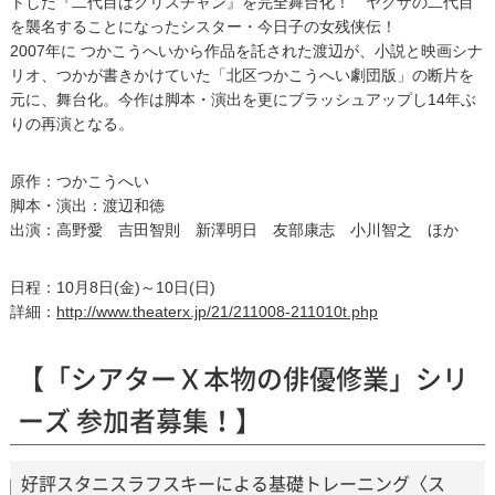
トした『二代目はクリスチャン』を完全舞台化！ ヤクザの二代目
を襲名することになったシスター・今日子の女残侠伝！
2007年に つかこうへいから作品を託された渡辺が、小説と映画シナ
リオ、つかが書きかけていた「北区つかこうへい劇団版」の断片を
元に、舞台化。今作は脚本・演出を更にブラッシュアップし14年ぶ
りの再演となる。
原作：つかこうへい
脚本・演出：渡辺和徳
出演：高野愛 吉田智則 新澤明日 友部康志 小川智之 ほか
日程：10月8日(金)～10日(日)
詳細：
http://www.theaterx.jp/21/211008-211010t.php
【「シアターＸ本物の俳優修業」シリ
ーズ 参加者募集！】
好評スタニスラフスキーによる基礎トレーニング〈ス