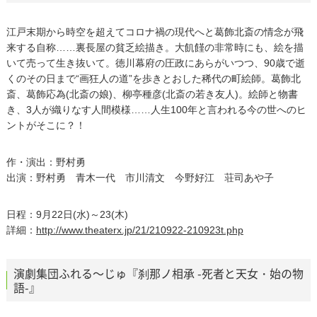
江戸末期から時空を超えてコロナ禍の現代へと葛飾北斎の情念が飛
来する自称……裏長屋の貧乏絵描き。大飢饉の非常時にも、絵を描
いて売って生き抜いて。徳川幕府の圧政にあらがいつつ、90歳で逝
くのその日まで“画狂人の道”を歩きとおした稀代の町絵師。葛飾北
斎、葛飾応為(北斎の娘)、柳亭種彦(北斎の若き友人)。絵師と物書
き、3人が織りなす人間模様……人生100年と言われる今の世へのヒ
ントがそこに？！
作・演出：野村勇
出演：野村勇 青木一代 市川清文 今野好江 荘司あや子
日程：9月22日(水)～23(木)
詳細：
http://www.theaterx.jp/21/210922-210923t.php
演劇集団ふれる～じゅ『刹那ノ相承 -死者と天女・始の物
語-』