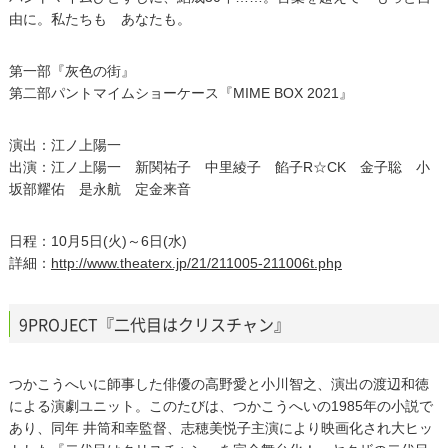
由に。私たちも あなたも。
第一部『灰色の街』
第二部パントマイムショーケース『MIME BOX 2021』
演出：江ノ上陽一
出演：江ノ上陽一 新関祐子 中里綾子 餡子R☆CK 金子聡 小
坂部耀佑 是永航 定金来音
日程：10月5日(火)～6日(水)
詳細：
http://www.theaterx.jp/21/211005-211006t.php
9PROJECT『二代目はクリスチャン』
つかこうへいに師事した俳優の高野愛と小川智之、演出の渡辺和徳
による演劇ユニット。このたびは、つかこうへいの1985年の小説で
あり、同年 井筒和幸監督、志穂美悦子主演により映画化され大ヒッ