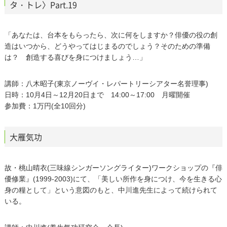
タ・トレ〉Part.19
「あなたは、台本をもらったら、次に何をしますか？俳優の役の創
造はいつから、どうやってはじまるのでしょう？そのための準備
は？ 創造する喜びを身につけましょう…」
講師：八木昭子(東京ノーヴイ・レパートリーシアター名誉理事)
日時：10月4日～12月20日まで 14:00～17:00 月曜開催
参加費：1万円(全10回分)
大雁気功
故・桃山晴衣(三味線シンガーソングライター)ワークショップの『俳
優修業』(1999-2003)にて、「美しい所作を身につけ、今を生きる心
身の糧として」という意図のもと、中川進先生によって続けられて
いる。