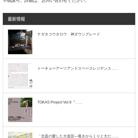
※聴講可。詳細は、お問い合わせください。
最新情報
ナガタコウタロウ 神ダウングレード
トーキョーアーツアンドスペースレジデンス……
TOKAS Project Vol.9『……
「北斎の愛した大道芸―覗きからくりと大だ……