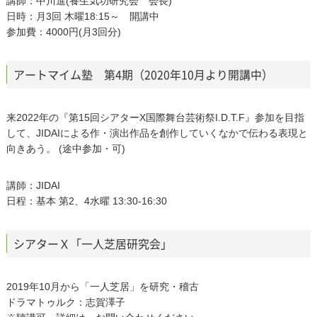
講師：中川進(養生気功研究会 会長)
日時：月3回 木曜18:15～ 開講中
参加費：4000円(月3回分)
アートマイム塾 第4期（2020年10月より開講中）
来2022年の『第15回シアターΧ国際舞台芸術祭I.D.T.F』参加を目指
して、JIDAIによる作・演出作品を創作していくなかで伝わる表現と
向きあう。 (途中参加・可)
講師：JIDAI
日程：基本 第2、4水曜 13:30-16:30
シアターＸ「一人芝居研究会」
2019年10月から「一人芝居」を研究・稽古
ドラマトゥルク：志賀澤子