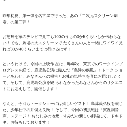
～
昨年初夏、第一弾を名古屋で行った、あの「二次元スクリーン劇
場」の第二弾！
お芝居を家のテレビで見ても100のうちの3か5くらいしか伝わらな
い！でも、劇場の大スクリーンで たくさんの人と一緒にワイワイ見
れば30か40くらいまでは行けるはず！
というわけで、今回の上映作 品は、昨年秋、東京でのワークインプ
ログレスを経て、鹿児島公演に臨んだ『島津の疾風』！トーク ショ
ーとあわせ、みなさんへの報告とお礼の気持ちを直にお届けしたく
て、そして、鹿児島公演を観 られなかったみなさんからのリクエス
トにお応えして、開催します！
なんと、今回もトークショーには嬉しいゲスト！ 島津義弘役を演じ
た、少年社中の井俣太良氏！ そして、今回の初挑戦は「実況副音
声」ステージ！ おなじみの地元・すみだの新しい劇場にて、ドキド
キ、お待ちしております！