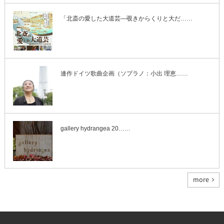
「北斎の愛した大道芸―覗きからくりと大だ……
連作ドイツ歌曲企画（ソプラノ：小出 理恵……
gallery hydrangea 20……
more