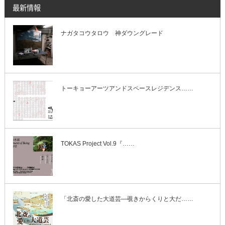
最新情報
ナガタコウタロウ 神ダウングレード
トーキョーアーツアンドスペースレジデンス……
TOKAS Project Vol.9『……
「北斎の愛した大道芸―覗きからくりと大だ……