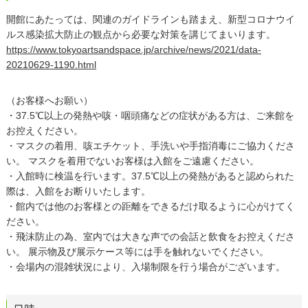
開館にあたっては、関連のガイドラインも踏まえ、新型コロナウイ
ルス感染拡大防止の観点から必要な対策を講じてまいります。
https://www.tokyoartsandspace.jp/archive/news/2021/data-
20210629-1190.html
（お客様へお願い）
・37.5℃以上の発熱や咳・咽頭痛などの症状がある方は、ご来館を
お控えください。
・マスクの着用、咳エチケット、手洗いや手指消毒にご協力くださ
い。 マスクを着用でないお客様は入館をご遠慮ください。
・入館時に検温を行います。37.5℃以上の発熱があると認められた
際は、入館をお断りいたします。
・館内では他のお客様との距離をできるだけ取るように心がけてく
ださい。
・飛沫防止の為、室内では大きな声での会話と飲食をお控えくださ
い。 展示物及び展示ケース等には手を触れないでください。
・会場内の混雑状況により、入場制限を行う場合がございます。