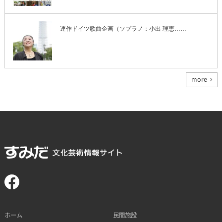
連作ドイツ歌曲企画（ソプラノ：小出 理恵……
more
ホーム
民間施設