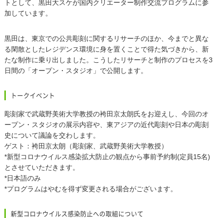
トとして、黒田大スケが国内クリエーター制作交流プログラムに参
加しています。
黒田は、東京での公共彫刻に関するリサーチのほか、今までと異な
る閑散としたレジデンス環境に身を置くことで得た気づきから、新
たな制作に乗り出しました。こうしたリサーチと制作のプロセスを3
日間の「オープン・スタジオ」で公開します。
トークイベント
彫刻家で武蔵野美術大学教授の袴田京太朗氏をお迎えし、今回のオ
ープン・スタジオの展示内容や、東アジアの近代彫刻や日本の彫刻
史について議論を交わします。
ゲスト：袴田京太朗（彫刻家、武蔵野美術大学教授）
*新型コロナウイルス感染拡大防止の観点から事前予約制(定員15名)
とさせていただきます。
*日本語のみ
*プログラムはやむを得ず変更される場合がございます。
新型コロナウイルス感染防止への取組について