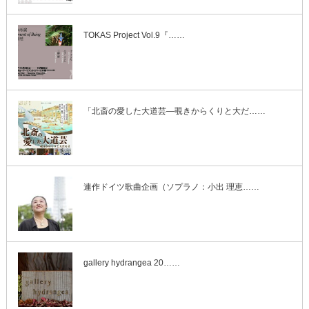
TOKAS Project Vol.9『……
「北斎の愛した大道芸―覗きからくりと大だ……
連作ドイツ歌曲企画（ソプラノ：小出 理恵……
gallery hydrangea 20……