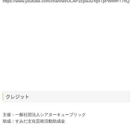
https://www.youtube.com/channel/UCAP1EpwJuYq9TpPWmfP77nQ
クレジット
主催：一般社団法人シアターキューブリック
助成：すみだ文化芸術活動助成金