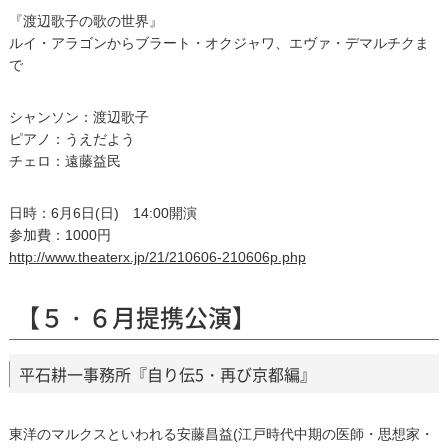
『渡辺歌子の歌の世界』
ルイ・アラゴンからブラート・オクジャワ、エヴァ・デマルチクま
で
シャンソン：渡辺歌子
ピアノ：うえだよう
チェロ：遠藤益民
日時：6月6日(日) 14:00開演
参加費：1000円
http://www.theaterx.jp/21/210606-210606p.php
【５・６月提携公演】
平石耕一事務所『自り伝5・再び京都編』
東洋のマルクスといわれる安藤昌益(江戸時代中期の医師・思想家・