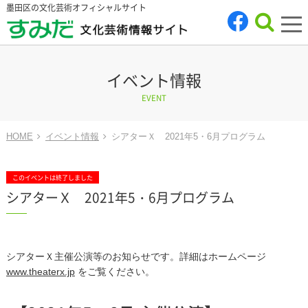
墨田区の文化芸術オフィシャルサイト
tog
nav
イベント情報
EVENT
HOME
イベント情報
シアターＸ 2021年5・6月プログラム
このイベントは終了しました
シアターＸ 2021年5・6月プログラム
シアターＸ主催公演等のお知らせです。詳細はホームページ
www.theaterx.jp
をご覧ください。