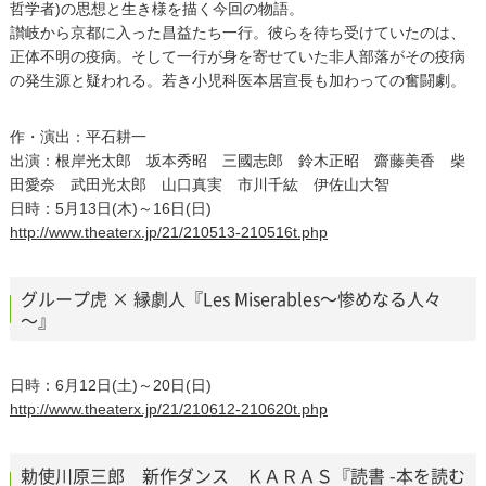
哲学者)の思想と生き様を描く今回の物語。
讃岐から京都に入った昌益たち一行。彼らを待ち受けていたのは、
正体不明の疫病。そして一行が身を寄せていた非人部落がその疫病
の発生源と疑われる。若き小児科医本居宣長も加わっての奮闘劇。
作・演出：平石耕一
出演：根岸光太郎 坂本秀昭 三國志郎 鈴木正昭 齋藤美香 柴
田愛奈 武田光太郎 山口真実 市川千紘 伊佐山大智
日時：5月13日(木)～16日(日)
http://www.theaterx.jp/21/210513-210516t.php
グループ虎 × 縁劇人『Les Miserables～惨めなる人々
～』
日時：6月12日(土)～20日(日)
http://www.theaterx.jp/21/210612-210620t.php
勅使川原三郎 新作ダンス ＫＡＲＡＳ『読書 -本を読む