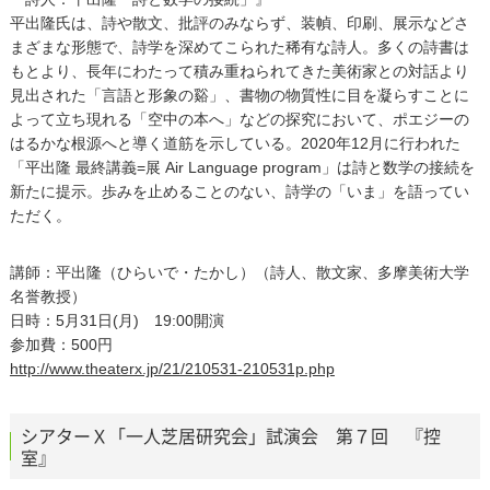
平出隆氏は、詩や散文、批評のみならず、装幀、印刷、展示などさ
まざまな形態で、詩学を深めてこられた稀有な詩人。多くの詩書は
もとより、長年にわたって積み重ねられてきた美術家との対話より
見出された「言語と形象の谿」、書物の物質性に目を凝らすことに
よって立ち現れる「空中の本へ」などの探究において、ポエジーの
はるかな根源へと導く道筋を示している。2020年12月に行われた
「平出隆 最終講義=展 Air Language program」は詩と数学の接続を
新たに提示。歩みを止めることのない、詩学の「いま」を語ってい
ただく。
講師：平出隆（ひらいで・たかし）（詩人、散文家、多摩美術大学
名誉教授）
日時：5月31日(月) 19:00開演
参加費：500円
http://www.theaterx.jp/21/210531-210531p.php
シアターＸ「一人芝居研究会」試演会 第７回 『控
室』