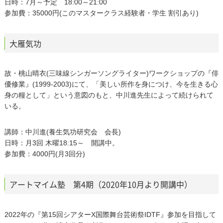
日時：7月～予定 18:00～21:00
参加費：35000円(このマスタークラス経験者・学生 割引あり)
大雁気功
故・桃山晴衣(三味線シンガーソングライター)ワークショップの『俳
優修業』(1999-2003)にて、「美しい所作を身につけ、今を生きる心
身の糧として」という意図のもと、中川進先生によって続けられて
いる。
講師：中川進(養生気功研究会 会長)
日時：月3回 木曜18:15～ 開講中。
参加費：4000円(月3回分)
アートマイム塾 第4期（2020年10月より開講中）
2022年の『第15回シアターΧ国際舞台芸術祭IDTF』参加を目指して