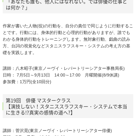
「あなたも誰も、他人にはなれない。では俳優の仕事と
は何か？」
作家が書いた人物(役)の行動を、自分の責任で同じように行動するこ
とです。行動には、身体的行動と心理的行動がありますが、誰でも
わかる身体的行動をトレーニングします。無対象行動、戯曲の読み
方、台詞の視覚化などスタニスラフスキー・システムの考え方の基
礎を実践します。
講師：八木昭子(東京ノーヴイ・レパートリーシアター事務局長)
日時： 7月5日～9月13日 14:00～17:00 月曜開催(8/9休講)
参加費：1万円(全10回分)
第19回 俳優 マスタークラス
【演技しない！スタニススラフスキー・システムで本当
に生きる!?真実の感情の道へ?】
講師：菅沢晃(東京ノーヴイ・レパートリーシアター俳優)