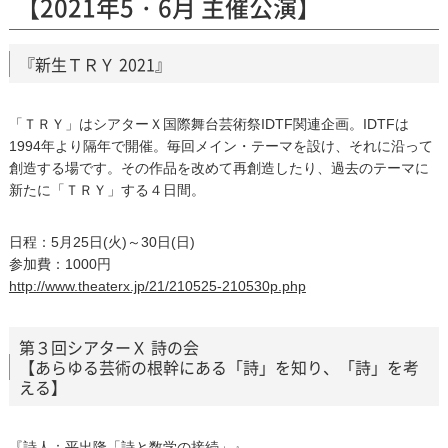
【2021年5・6月 主催公演】
『新生ＴＲＹ 2021』
「ＴＲＹ」はシアターＸ国際舞台芸術祭IDTF関連企画。IDTFは
1994年より隔年で開催。毎回メイン・テーマを設け、それに沿って
創造する場です。その作品を改めて再創造したり、過去のテーマに
新たに「ＴＲＹ」する４日間。
日程：5月25日(火)～30日(日)
参加費：1000円
http://www.theaterx.jp/21/210525-210530p.php
第３回シアターＸ 詩の会
【あらゆる芸術の根幹にある「詩」を知り、「詩」を考
える】
『詩人：平出隆「詩と数学の接続」』