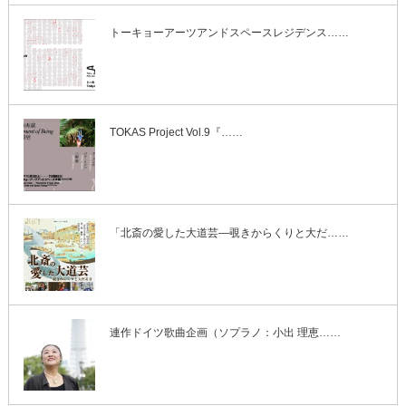
トーキョーアーツアンドスペースレジデンス……
TOKAS Project Vol.9『……
「北斎の愛した大道芸―覗きからくりと大だ……
連作ドイツ歌曲企画（ソプラノ：小出 理恵……