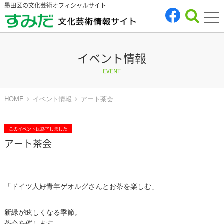
墨田区の文化芸術オフィシャルサイト
tog
nav
イベント情報
EVENT
HOME
イベント情報
アート茶会
このイベントは終了しました
アート茶会
「ドイツ人好青年ゲオルグさんとお茶を楽しむ」
新緑が眩しくなる季節。
茶会を催します。