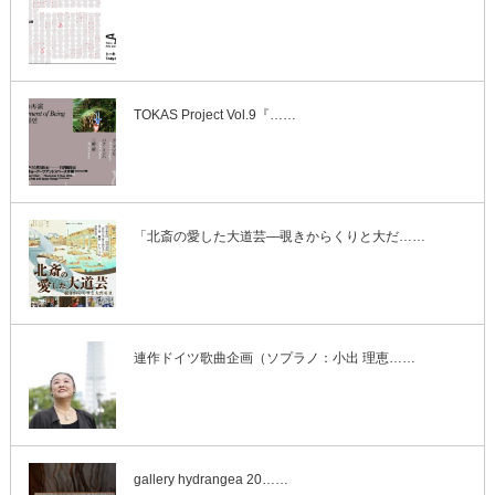
TOKAS Project Vol.9『……
「北斎の愛した大道芸―覗きからくりと大だ……
連作ドイツ歌曲企画（ソプラノ：小出 理恵……
gallery hydrangea 20……