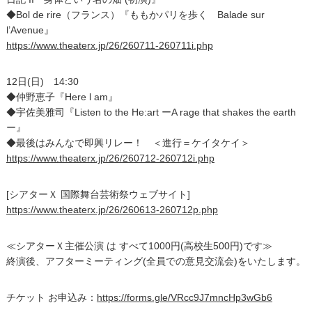
◆Bol de rire（フランス）『ももかパリを歩く Balade sur
l’Avenue』
https://www.theaterx.jp/26/260711-260711i.php
12日(日) 14:30
◆仲野恵子『Here l am』
◆宇佐美雅司『Listen to the He:art ーA rage that shakes the earth
ー』
◆最後はみんなで即興リレー！ ＜進行＝ケイタケイ＞
https://www.theaterx.jp/26/260712-260712i.php
[シアターＸ 国際舞台芸術祭ウェブサイト]
https://www.theaterx.jp/26/260613-260712p.php
≪シアターＸ主催公演 は すべて1000円(高校生500円)です≫
終演後、アフターミーティング(全員での意見交流会)をいたします。
チケット お申込み：
https://forms.gle/VRcc9J7mncHp3wGb6