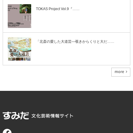
TOKAS Project Vol.9『……
「北斎の愛した大道芸―覗きからくりと大だ……
more