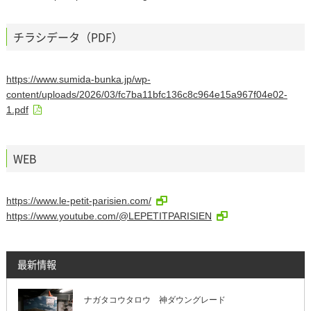
チラシデータ（PDF）
https://www.sumida-bunka.jp/wp-
content/uploads/2026/03/fc7ba11bfc136c8c964e15a967f04e02-
1.pdf
WEB
https://www.le-petit-parisien.com/
https://www.youtube.com/@LEPETITPARISIEN
最新情報
ナガタコウタロウ 神ダウングレード