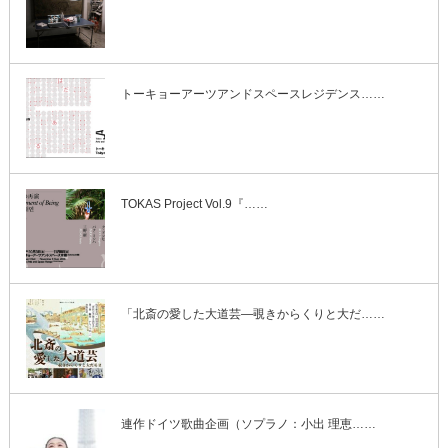
トーキョーアーツアンドスペースレジデンス……
TOKAS Project Vol.9『……
「北斎の愛した大道芸―覗きからくりと大だ……
連作ドイツ歌曲企画（ソプラノ：小出 理恵……