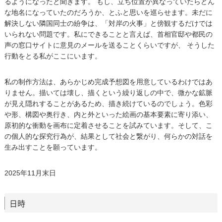
るようになったと聞きます。 もし、立ち位置が異なっていたらどん
な地名になっていたのだろうか、とふと思いを巡らせます。未だに
解決しない隣国同士の紛争は、「対岸の火事」と傍観するだけでは
いられない問題です。私にできることと言えば、首相官邸や都民の
声の窓口サイトに意見のメールを送ることくらいですが、 そうした
行動をとる私がここにいます。
私の制作方法は、あらかじめ完成予想図を用意しているわけではあ
りません。描いては壊し、描くという繰り返しの中で、微かな鉱脈
が見え隠れすることがあるため、描き続けているのでしょう。色彩
や形、構図や奥行き、内と外といった絵画の基本要素に寄り添い、
原初的な衝動を画布に定着させることを試みています。そして、こ
の個人的な探究行為が、結果として社会と繋がり、何らかの対話を
生み出すことを願っています。
2025年11月末日
日時