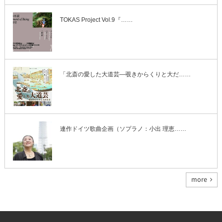
TOKAS Project Vol.9『……
「北斎の愛した大道芸―覗きからくりと大だ……
連作ドイツ歌曲企画（ソプラノ：小出 理恵……
more