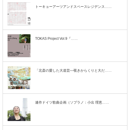
トーキョーアーツアンドスペースレジデンス……
TOKAS Project Vol.9『……
「北斎の愛した大道芸―覗きからくりと大だ……
連作ドイツ歌曲企画（ソプラノ：小出 理恵……