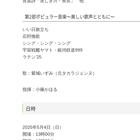
音楽詩「美しき川・長良」 他
第2部ポピュラー音楽〜美しい歌声とともに〜
いい日旅立ち
石狩挽歌
シング・シング・シング
宇宙戦艦ヤマト・銀河鉄道999
ラテン’25
歌：紫城いずみ（元タカラジェンヌ）
指揮：小篠かほる
日時
2025年5月4日（日）
開場：13時00分