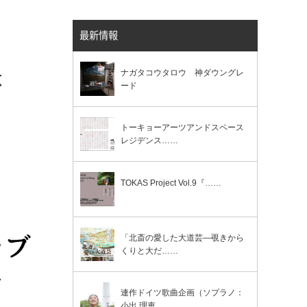
最新情報
念
ナガタコウタロウ 神ダウングレ
ード
トーキョーアーツアンドスペース
レジデンス……
TOKAS Project Vol.9『……
「北斎の愛した大道芸―覗きから
くりと大だ……
連作ドイツ歌曲企画（ソプラノ：
小出 理恵……