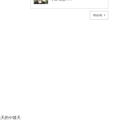
more
先天的や後天