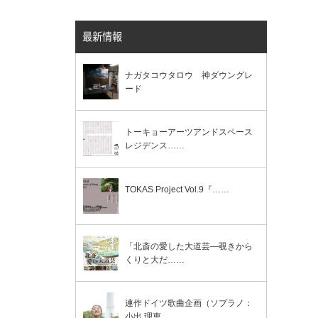
最新情報
ナガタコウタロウ 神ダウングレ
ード
トーキョーアーツアンドスペース
レジデンス……
TOKAS Project Vol.9『……
「北斎の愛した大道芸―覗きから
くりと大だ……
連作ドイツ歌曲企画（ソプラノ：
小出 理恵……