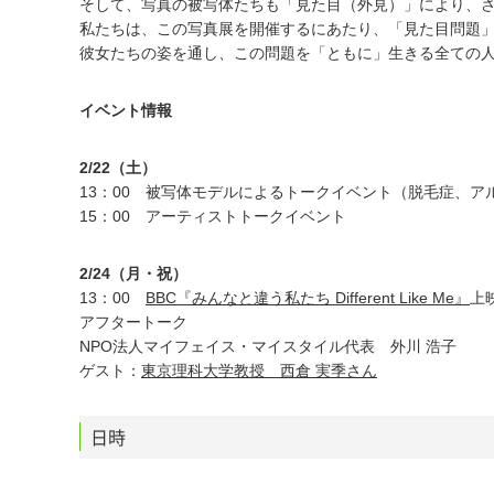
そして、写真の被写体たちも「見た目（外見）」により、
私たちは、この写真展を開催するにあたり、「見た目問題
彼女たちの姿を通し、この問題を「ともに」生きる全ての
イベント情報
2/22（土）
13：00 被写体モデルによるトークイベント（脱毛症、
15：00 アーティストトークイベント
2/24（月・祝）
13：00
BBC『みんなと違う私たち Different Like Me』
上
アフタートーク
NPO法人マイフェイス・マイスタイル代表 外川 浩子
ゲスト：
東京理科大学教授 西倉 実季さん
日時