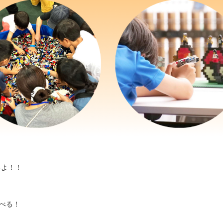
るよ！！
べる！