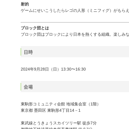
射的
ゲームにせいこうしたらレゴの人形（ミニフィグ）がもら
ブロック団とは
ブロック団はブロックにより日本を熱くする組織。楽しみ
日時
2024年9月28日（日）13:30〜16:30
会場
東駒形コミュニティ会館 地域集会室（1階）
東京都 墨田区 東駒形4丁目14－1
東武線とうきょうスカイツリー駅 徒歩7分