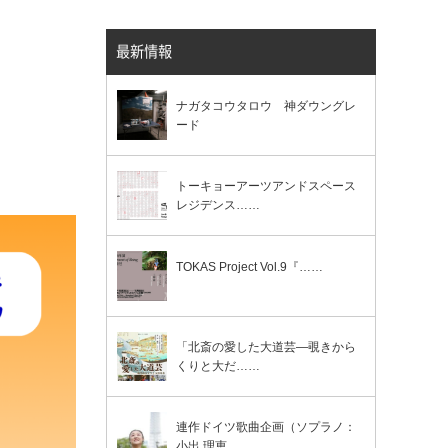
最新情報
ナガタコウタロウ 神ダウングレ
ード
トーキョーアーツアンドスペース
レジデンス……
TOKAS Project Vol.9『……
「北斎の愛した大道芸―覗きから
くりと大だ……
連作ドイツ歌曲企画（ソプラノ：
小出 理恵……