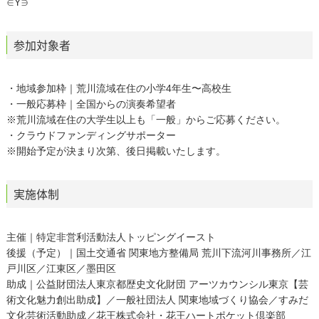
∈Y∋
参加対象者
・地域参加枠｜荒川流域在住の小学4年生〜高校生
・一般応募枠｜全国からの演奏希望者
※荒川流域在住の大学生以上も「一般」からご応募ください。
・クラウドファンディングサポーター
※開始予定が決まり次第、後日掲載いたします。
実施体制
主催｜特定非営利活動法人トッピングイースト
後援（予定）｜国土交通省 関東地方整備局 荒川下流河川事務所／江
戸川区／江東区／墨田区
助成｜公益財団法人東京都歴史文化財団 アーツカウンシル東京【芸
術文化魅力創出助成】／一般社団法人 関東地域づくり協会／すみだ
文化芸術活動助成／花王株式会社・花王ハートポケット倶楽部