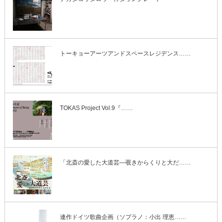
トーキョーアーツアンドスペースレジデンス……
TOKAS Project Vol.9『……
「北斎の愛した大道芸―覗きからくりと大だ……
連作ドイツ歌曲企画（ソプラノ：小出 理恵……