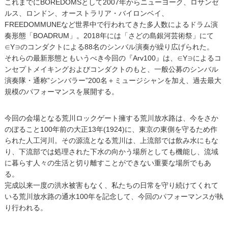
これまでにBOREDOMSとして2007年からニューヨーク、ロサンゼ
ルス、ロンドン、オーストラリア・バイロンベイ、
FREEDOMMUNEなど世界中で行われてきた多人数によるドラム演
奏形態「BOADRUM」。2018年には「さどの島銀河芸術祭」にて
∈Y∋のコンダクトによる88名のシンバル演奏が繰り広げられた。
それらの最新形態ともいうべき今回の『Arv100』は、∈Y∋によるコ
ンセプトメイキングおよびコンダクトのもと、一般公募のシンバル
演奏隊・通称”シンバラー”200名＋ミュージシャンを加え、過去最大
規模のパフォーマンスを展開する。
今回の会場となる荒川ロックゲート擁する荒川放水路は、今をさか
のぼること100年前の大正13年(1924)に、東京の東側を守るため作
られた人工河川。その源流となる荒川は、上流部では飲み水にもな
り、下流部では処理された下水の向かう場所としても機能し、流域
に暮らす人々の生活と切り離すことができない重要な場所でもあ
る。
完成以来一度の洪水被害もなく、私たちの日常を守り続けてくれて
いる荒川放水路の通水100年を記念して、今回のパフォーマンスが執
り行われる。