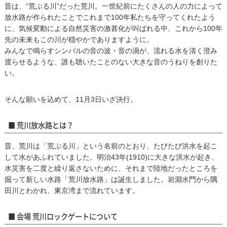
昔は、“荒ぶる川”だった荒川。一世紀前にたくさんの人の力によって
放水路が作られたことでこれまで100年私たちを守ってくれたよう
に、気候変動による自然災害の激甚化が叫ばれる中、これから100年
先の未来もこの川が穏やかでありますように。
みんなで鳴らすシンバルの音の波・音の渦が、流れる水を清く澄み
渡らせるような、誰も聴いたことのない大きな音のうねりを創りた
い。
そんな願いを込めて、11月3日いざ決行。
■ 荒川放水路とは？
昔、荒川は「荒ぶる川」という名前のとおり、たびたび洪水を起こ
して水があふれていました。明治43年(1910)に大きな洪水が起き、
水災害を二度と繰り返さないために、それまで陸地だったところを
掘って新しい水路「荒川放水路」は誕生しました。岩淵水門から隅
田川とわかれ、東京湾まで流れています。
■ 会場 荒川ロックゲートについて