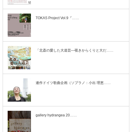
TOKAS Project Vol.9『……
「北斎の愛した大道芸―覗きからくりと大だ……
連作ドイツ歌曲企画（ソプラノ：小出 理恵……
gallery hydrangea 20……