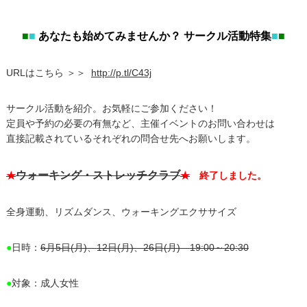
■
■
あなたも始めてみませんか？ サークル活動特集
■
■
URLはこちら ＞＞
http://p.tl/C43j
サークル活動を紹介。お気軽にご参加ください！
定員や予約の必要の有無など、主催イベントのお問い合わせは
直接記載されているそれぞれの問合せ先へお願いします。
ウォーキング・ストレッチクラブ
★
★
終了しました。
全身運動、リズムダンス、ウォーキングエクササイズ
●
日時：
6月5日(月)、12日(月)、26日(月) 19:00～20:30
●
対象：成人女性