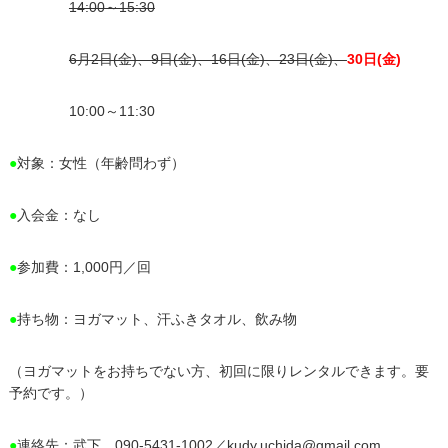
14:00～15:30
6月2日(金)、9日(金)、16日(金)、23日(金)、
30日(金)
10:00～11:30
●
対象：女性（年齢問わず）
●
入会金：なし
●
参加費：1,000円／回
●
持ち物：ヨガマット、汗ふきタオル、飲み物
（ヨガマットをお持ちでない方、初回に限りレンタルできます。要
予約です。）
●
連絡先：武下 090-5431-1002／
kudy.uchida@gmail.com