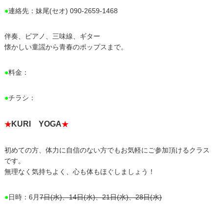
●
連絡先：妹尾(セオ) 090-2659-1468
伴奏、ピアノ、三味線、ギター
懐かしい童謡から青春のポップスまで。
●
料金：
●
チラシ：
KURI YOGA
★
★
初めての方、体力に自信のない方でもお気軽にご参加頂けるクラス
です。
無理なく気持ちよく、心も体もほぐしましょう！
●
日時：6月
7日(水)、14日(水)、21日(水)、28日(水)