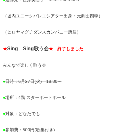
（堀内ユニークバレエシアター出身・元劇団四季）
（ヒロヤマグチダンスカンパニー所属）
Sing Sing歌う会
★
★
終了しました
みんなで楽しく歌う会
●
日時：6月27日(火) 18:30～
●
場所：4階 スターボートホール
●
対象：どなたでも
●
参加費：500円(歌集付き)