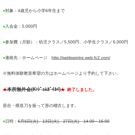
●
対象：4歳児から小学6年生まで
●
入会金：5,000円
●
参加費（月額）：幼児クラス／5,500円、小学生クラス／6,000円
●
連絡先：ホームページ
http://petitpeintre.web.fc2.com/
※無料体験教室希望の方はホームページより予約して下さい。
本所無外会(ﾎﾝｼﾞｮﾑｶﾞｲｶｲ)
★
★
終了しました。
居合・模造刀を振って形の稽古します。
●
日時：
6月6日(火)、13日(火)、27日(火) 14:00～16:00