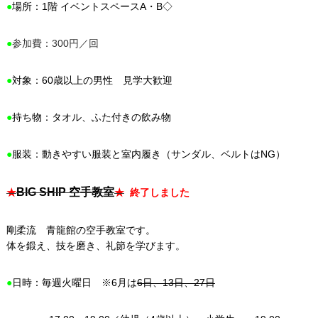
●
場所：1階 イベントスペースA・B◇
●
参加費：300円／回
●
対象：60歳以上の男性 見学大歓迎
●
持ち物：タオル、ふた付きの飲み物
●
服装：動きやすい服装と室内履き（サンダル、ベルトはNG）
BIG SHIP 空手教室
★
★
終了しました
剛柔流 青龍館の空手教室です。
体を鍛え、技を磨き、礼節を学びます。
●
日時：毎週火曜日 ※6月は
6日、13日、27日