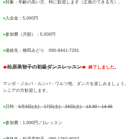
●
対象：年齢の高い方、特に歓迎します（正座のできる方）。
●
入会金：5,000円
●
参加費（月額）：5,000円
●
連絡先：柳田みどり 090-8441-7281
松原美智子の初級ダンスレッスン
★
★
終了しました。
マンボ・ジルバ・ルンバ・ワルツ他、ダンスを楽しみましょう。
シニアの方歓迎します。
●
日時：
6月3日(土)、17日(土)、24日(土) 13:30～14:45
●
参加費：1,000円／1レッスン
●
連絡先：松原美智子 090-1260-8033