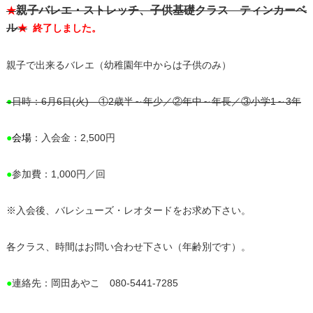
親子バレエ・ストレッチ、子供基礎クラス ティンカーベ
★
ル
★
終了しました。
親子で出来るバレエ（幼稚園年中からは子供のみ）
●
日時：6月6日(火) ①2歳半～年少／②年中～年長／③小学1～3年
●
会場
：入会金：2,500円
●
参加費：1,000円／回
※入会後、バレシューズ・レオタードをお求め下さい。
各クラス、時間はお問い合わせ下さい（年齢別です）。
●
連絡先：岡田あやこ 080-5441-7285