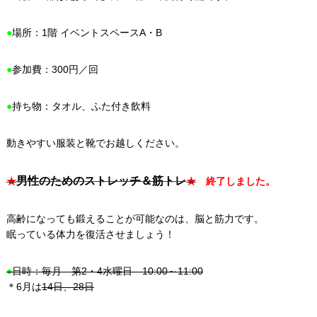
●
場所：1階 イベントスペースA・B
●
参加費：300円／回
●
持ち物：タオル、ふた付き飲料
動きやすい服装と靴でお越しください。
男性のためのストレッチ＆筋トレ
★
★
終了しました。
高齢になっても鍛えることが可能なのは、脳と筋力です。
眠っている体力を復活させましょう！
●
日時：毎月 第2・4水曜日 10:00～11:00
＊6月は
14日、28日