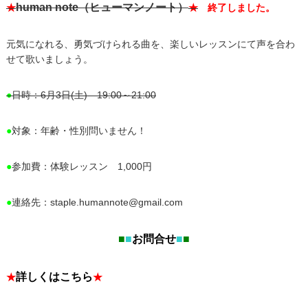
human note（ヒューマンノート）
★
★
終了しました。
元気になれる、勇気づけられる曲を、楽しいレッスンにて声を合わ
せて歌いましょう。
●
日時：6月3日(土) 19:00～21:00
●
対象：年齢・性別問いません！
●
参加費：体験レッスン 1,000円
●
連絡先：
staple.humannote@gmail.com
■
■
お問合せ
■
■
詳しくはこちら
★
★