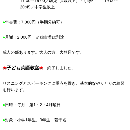
17:00～19:00／幼児（4歳以上）・小学生 19:00～
20:45／中学生以上
●
年会費：7,000円（半期分納可）
●
月謝：2,000円 ※稽古着は別途
成人の部あります。大人の方、大歓迎です。
子ども英語教室
★
★
終了しました。
リスニングとスピーキングに重点を置き、基本的なやりとりの練習
を行います。
●
日時：毎月
第1・2・4月曜日
●
対象：小学1年生、3年生 若干名