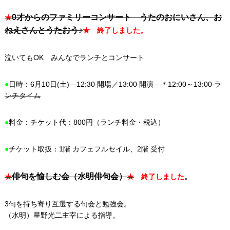
0才からのファミリーコンサート うたのおにいさん、お
★
ねえさんとうたおう♪
★
終了しました。
泣いてもOK みんなでランチとコンサート
●
日時：6月10日(土) 12:30 開場／13:00 開演 ＊12:00～13:00 ラ
ンチタイム
●
料金：チケット代：800円（ランチ料金・税込）
●
チケット取扱：1階 カフェフルセイル、2階 受付
俳句を愉しむ会（水明俳句会）
★
★
終了しました
。
3句を持ち寄り互選する句会と勉強会。
（水明）星野光二主宰による指導。