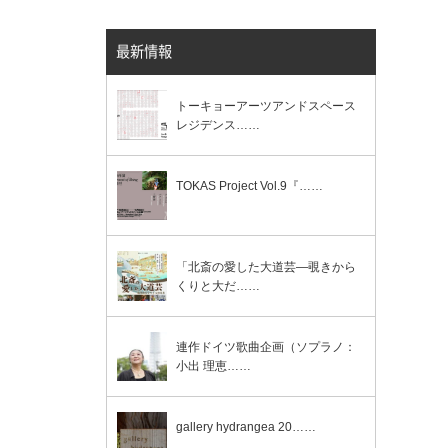
最新情報
トーキョーアーツアンドスペース
レジデンス……
TOKAS Project Vol.9『……
「北斎の愛した大道芸―覗きから
くりと大だ……
連作ドイツ歌曲企画（ソプラノ：
小出 理恵……
gallery hydrangea 20……