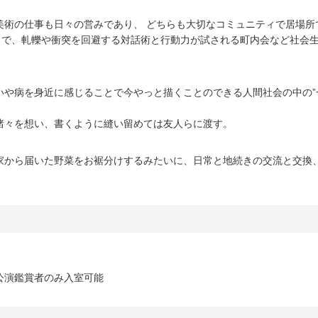
美術の仕事も日々の営みであり、 どちらも大切なコミュニティで居場所
ィで、軋轢や衝突を回避する対話術と行動力が試される町内会など社会
いや病を身近に感じることで今やっと描くことのできる人間社会の中の”
諸々を想い、書くように縫い留めては友人らに渡す。
家から届いた野菜をお裾分けするみたいに、日常と地続きの交流と交換
、公演鑑賞者のみ入室可能