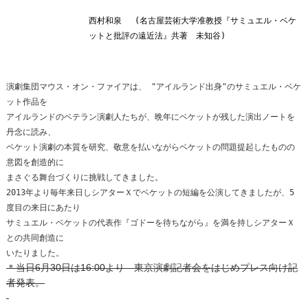
西村和泉 (名古屋芸術大学准教授『サミュエル・ベケ
ットと批評の遠近法』共著 未知谷)
演劇集団マウス・オン・ファイアは、 "アイルランド出身"のサミュエル・ベケ
ット作品を
アイルランドのベテラン演劇人たちが、晩年にベケットが残した演出ノートを
丹念に読み、
ベケット演劇の本質を研究、敬意を払いながらベケットの問題提起したものの
意図を創造的に
まさぐる舞台づくりに挑戦してきました。
2013年より毎年来日しシアターＸでベケットの短編を公演してきましたが、5
度目の来日にあたり
サミュエル・ベケットの代表作『ゴドーを待ちながら』を満を持しシアターＸ
との共同創造に
いたりました。
＊当日6月30日は16:00より 東京演劇記者会をはじめプレス向け記
者発表。