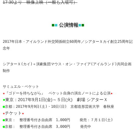
17:30より 映像上映（一般も入場可）
公演情報
■
■
■
■
2017年日本・アイルランド外交関係樹立60周年／シアターＸカイ創立25周年記
念年
シアターＸ(カイ)＋演劇集団マウス・オン・ファイア(アイルランド)共同企画
制作
サミュエル・ベケット
★
『ゴドーを待ちながら』 ベケット自身の演出ノートによる公演
★
●
東京：2017年9月1日(金)～５日(火) 劇場 シアターＸ
●
京都：2017年9月9日(土)・10日(日) 京都造形芸術大学 春秋座
チケット
★
★
●
東京： 整理番号付き自由席 1,000円 発売：７月１日(土)
●
京都： 整理番号付き自由席 3,000円 発売中