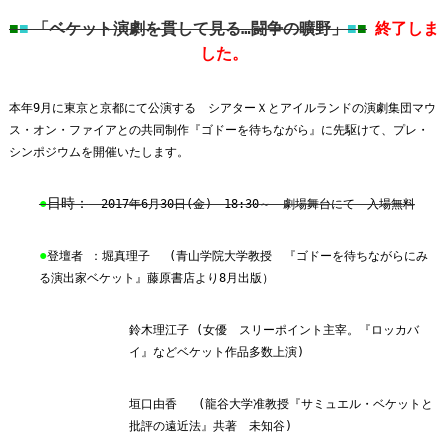
「ベケット演劇を貫して見る…闘争の曠野」
■
■
■
■
終了しま
した。
本年9月に東京と京都にて公演する シアターＸとアイルランドの演劇集団マウ
ス・オン・ファイアとの共同制作『ゴドーを待ちながら』に先駆けて、プレ・
シンポジウムを開催いたします。
●
日時：
2017年6月30日(金) 18:30～ 劇場舞台にて 入場無料
●
登壇者 ：堀真理子 (青山学院大学教授 『ゴドーを待ちながらにみ
る演出家ベケット』藤原書店より8月出版）
鈴木理江子 (女優 スリーポイント主宰。『ロッカバ
イ』などベケット作品多数上演)
垣口由香 (龍谷大学准教授『サミュエル・ベケットと
批評の遠近法』共著 未知谷)