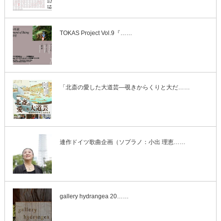
TOKAS Project Vol.9『……
「北斎の愛した大道芸―覗きからくりと大だ……
連作ドイツ歌曲企画（ソプラノ：小出 理恵……
gallery hydrangea 20……