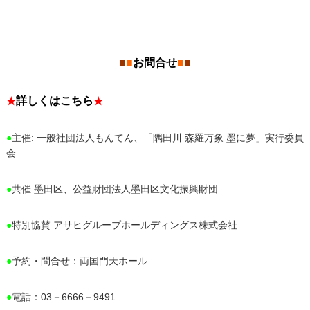
■
■
お問合せ
■
■
詳しくはこちら
★
★
●
主催: 一般社団法人もんてん、「隅田川 森羅万象 墨に夢」実行委員
会
●
共催:墨田区、公益財団法人墨田区文化振興財団
●
特別協賛:アサヒグループホールディングス株式会社
●
予約・問合せ：両国門天ホール
●
電話：03－6666－9491