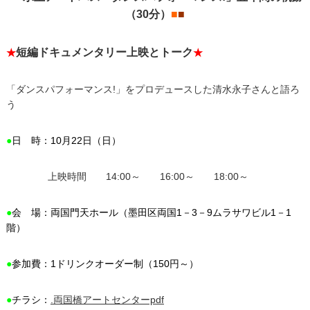
（30分）
■
■
短編ドキュメンタリー上映とトーク
★
★
「ダンスパフォーマンス!」をプロデュースした清水永子さんと語ろ
う
●
日 時：10月22日（日）
上映時間 14:00～ 16:00～ 18:00～
●
会 場：両国門天ホール（墨田区両国1－3－9ムラサワビル1－1
階）
●
参加費：1ドリンクオーダー制（150円～）
●
チラシ：
.両国橋アートセンターpdf