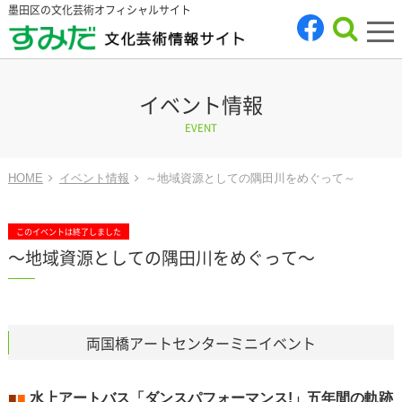
墨田区の文化芸術オフィシャルサイト
tog
nav
イベント情報
EVENT
HOME
イベント情報
～地域資源としての隅田川をめぐって～
このイベントは終了しました
～地域資源としての隅田川をめぐって～
両国橋アートセンターミニイベント
■
■
水上アートバス「ダンスパフォーマンス!」五年間の軌跡