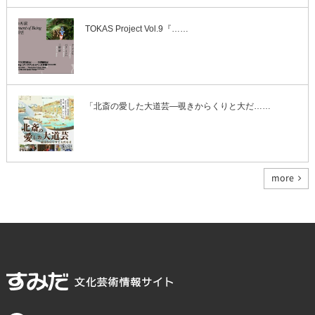
TOKAS Project Vol.9『……
「北斎の愛した大道芸―覗きからくりと大だ……
more