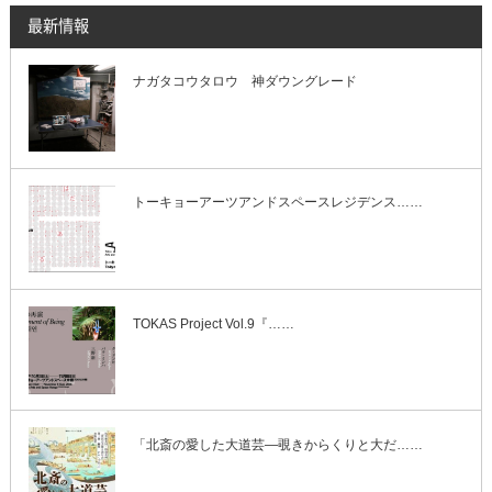
最新情報
ナガタコウタロウ 神ダウングレード
トーキョーアーツアンドスペースレジデンス……
TOKAS Project Vol.9『……
「北斎の愛した大道芸―覗きからくりと大だ……