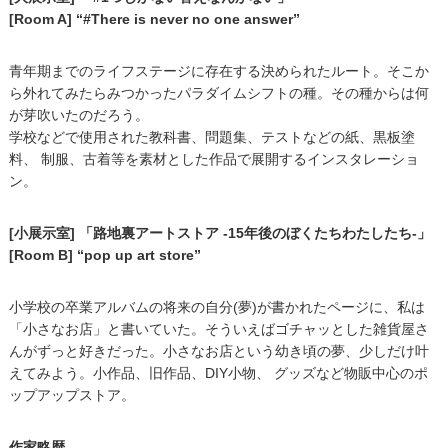
[Room A] “#There is never no one answer”
青年期までのライフステージに存在する決められたルート。そこか
ら外れてみたらみつかったパラダイムシフトの種。その種からは何
が芽吹いたのだろう。
学校などで使用された教科書、問題集、テストなどの紙、黒板塗
料、 制服、古着等を素材とした作品で展開するインスタレーショ
ン。
[小展示室] 「路地裏アートストア -15年後のぼくたちわたしたち-」
[Room B] “pop up art store”
小学校の卒業アルバムの将来の自分(夢)が書かれたページに、私は
「小さなお店」と書いていた。そういえばゴチャッとした雑貨屋さ
んがずっと好きだった。小さなお店という幼き頃の夢、少しだけ叶
えてみよう。小作品、旧作品、DIY小物、 グッズなど物販中心のポ
ップアップストア。
作家略歴