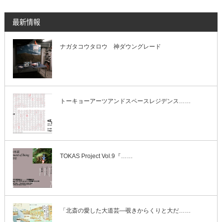
最新情報
ナガタコウタロウ 神ダウングレード
トーキョーアーツアンドスペースレジデンス……
TOKAS Project Vol.9『……
「北斎の愛した大道芸―覗きからくりと大だ……