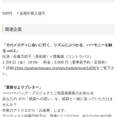
500円 ＊会期中再入場可
関連企画
「そのメロディに会いに行く、リズムにぶつかる、ハーモニーを触
る vol.2」
出演：佐藤万絵子（美術家）× 齋藤徹（コントラバス）
1 月8 日（金） 19:00- 料金：3,500 円（要事前予約・定員有）
＊詳細は
http://asahiartsquare.org/ja/schedule/post/1408/
をご覧下さ
い。
「蒸留せよラブレター」
ペーパーバッグ・プロジェクトご投函者募集のお知らせ
あなたの その「紙袋への思い」を、紙袋と一緒に送っていただけま
せんか？
作家のアトリエから「お返事」します。
アーティスト佐藤万絵子が、世界に1 つだけの、あなたのための作