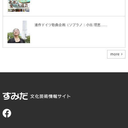
連作ドイツ歌曲企画（ソプラノ：小出 理恵……
more