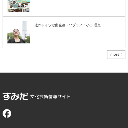
連作ドイツ歌曲企画（ソプラノ：小出 理恵……
more