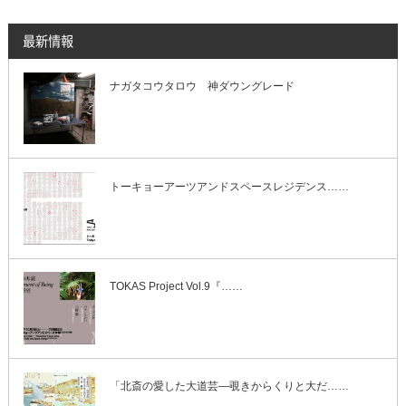
最新情報
ナガタコウタロウ 神ダウングレード
トーキョーアーツアンドスペースレジデンス……
TOKAS Project Vol.9『……
「北斎の愛した大道芸―覗きからくりと大だ……