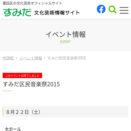
墨田区の文化芸術オフィシャルサイト
tog
nav
イベント情報
EVENT
HOME
イベント情報
すみだ区民音楽祭2015
このイベントは終了しました
すみだ区民音楽祭2015
８月２２日（土）
大ホール