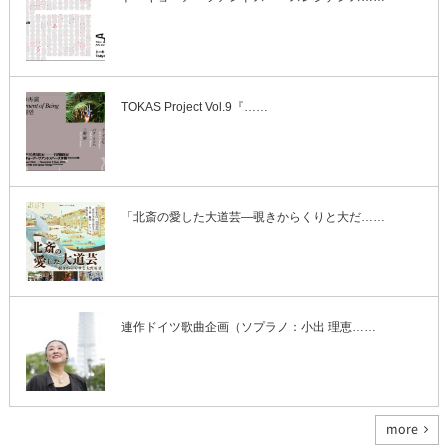
TOKAS Project Vol.9『……
「北斎の愛した大道芸―覗きからくりと大だ……
連作ドイツ歌曲企画（ソプラノ：小出 理恵……
more