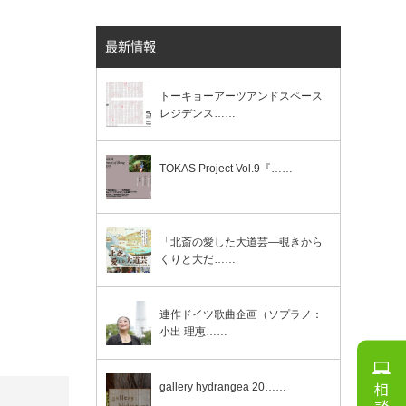
最新情報
トーキョーアーツアンドスペース
レジデンス……
TOKAS Project Vol.9『……
「北斎の愛した大道芸―覗きから
くりと大だ……
連作ドイツ歌曲企画（ソプラノ：
小出 理恵……
gallery hydrangea 20……