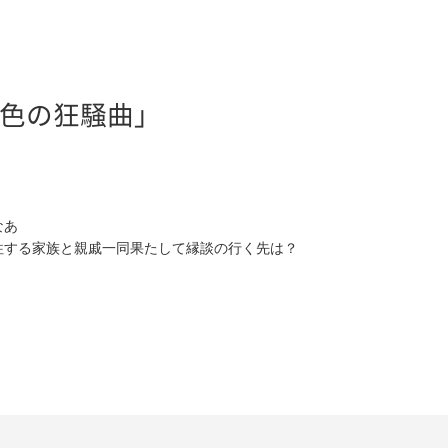
銀色の狂騒曲」
なあ
往する家族と親戚一同果たして縁談の行く先は？