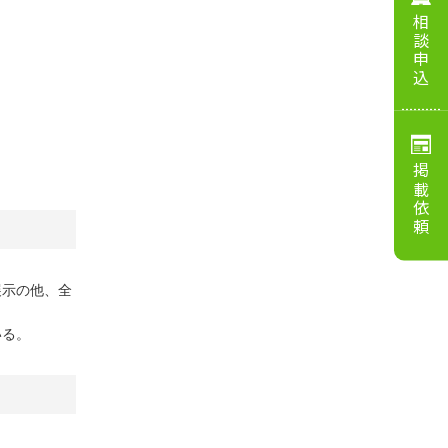
相談申込
掲載依頼
展示の他、全
いる。