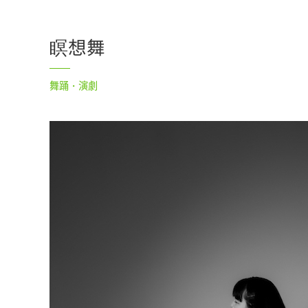
瞑想舞
舞踊・演劇