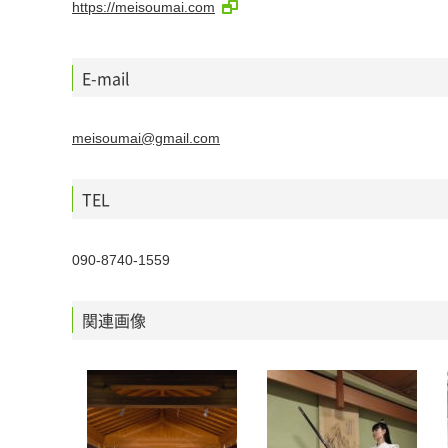
https://meisoumai.com
E-mail
meisoumai@gmail.com
TEL
090-8740-1559
関連画像