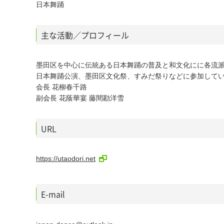
日本舞踊
主な活動／プロフィール
墨田区を中心に伝統ある日本舞踊の普及と和文化にに各流
日本舞踊公演、墨田区文化祭、すみだ祭りなどに参加して
会長 花柳春千路
副会長 花蔭華宴 藤間勘洋雪
URL
https://utaodori.net
E-mail