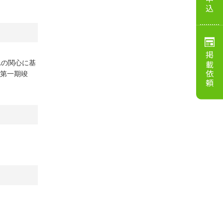
掲載依頼
れの関心に基
ン第一期竣
。