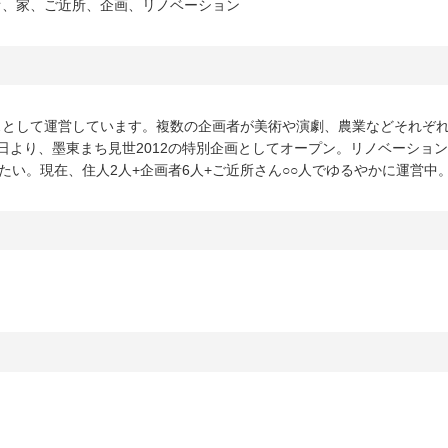
オ、家、ご近所、企画、リノベーション
スとして運営しています。複数の企画者が美術や演劇、農業などそれぞ
9日より、墨東まち見世2012の特別企画としてオープン。リノベーショ
たい。現在、住人2人+企画者6人+ご近所さん○○人でゆるやかに運営中