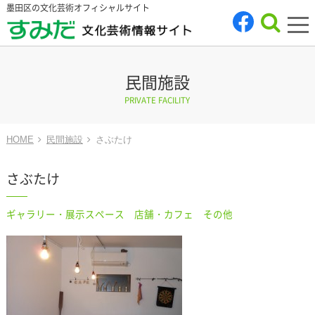
墨田区の文化芸術オフィシャルサイト
tog
nav
民間施設
PRIVATE FACILITY
HOME
民間施設
さぶたけ
さぶたけ
ギャラリー・展示スペース 店舗・カフェ その他