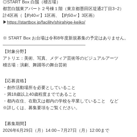
◎START Box 白鬚（稽古場）
都営白鬚東アパート２号棟１階（東京都墨田区堤通2丁目3−2）
計4区画（【約40㎡】1区画、【約50㎡】3区画）
▶
https://startbox.jp/facility/shirahige-keiko/
※ START Box お台場は令和8年度新規募集の予定はありません。
———————————————————-
【対象分野】
アトリエ：美術、写真、メディア芸術等のビジュアルアーツ
稽古場：演劇、舞踊等の舞台芸術
【応募資格】
・創作活動場所を必要としていること
・満18歳以上40歳程度までであること
・都内在住、在勤又は都内の学校を卒業していること など
※詳しくは、募集要項をご覧ください。
【募集期間】
2026年6月29日（月）14:00～7月27日（月）12:00まで