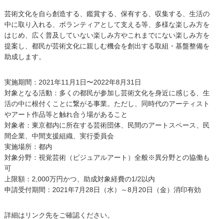
芸術文化を自ら創造する、鑑賞する、保有する、収集する、生活の
中に取り入れる、ボランティアとして支える等、多様な楽しみ方を
はじめ、広く普及していない楽しみ方やこれまでにない楽しみ方を
提案し、都民が芸術文化に親しむ機会を創出する取組・基盤整備を
助成します。
実施期間：2021年11月1日〜2022年8月31日
対象となる活動：多くの都民が参加し芸術文化を身近に感じる、生
活の中に根付くことに繋がる事業。ただし、同時代のアーティスト
やアート作品等と触れ合う場があること
対象者：東京都内に所在する芸術団体、民間のアートスペース、民
間企業、中間支援組織、実行委員会
実施場所：都内
対象分野：視覚芸術（ビジュアルアート）全般※異分野との協働も
可
上限額：2,000万円かつ、助成対象経費の1/2以内
申請受付期間：2021年7月28日（水）～8月20日（金）消印有効
詳細はリンク先をご確認ください。