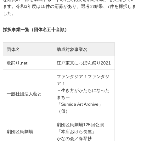
ます。令和3年度は15件の応募があり、選考の結果、7件を採択しま
した。
採択事業一覧（団体名五十音順）
団体名
助成対象事業名
歌踊り.net
江戸東京にっぽん祭り2021
ファンタジア！ファンタジ
ア！
－生き方がかたちになった
一般社団法人藝と
まちー
「Sumida Art Archive」
（仮）
劇団区民劇場125回公演
劇団区民劇場
「本所おけら長屋」
かなの会／春琴抄