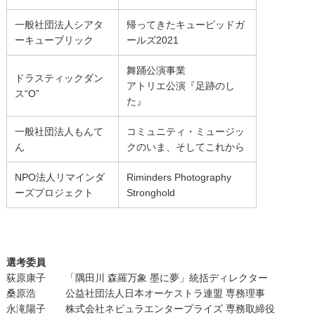
一般社団法人シアタ
帰ってきたキューピッドガ
ーキューブリック
ールズ2021
舞踊公演事業
ドラスティックダン
アトリエ公演『足跡のし
ス“O”
た』
一般社団法人もんて
コミュニティ・ミュージッ
ん
クのいま、そしてこれから
NPO法人リマインダ
Riminders Photography
ーズプロジェクト
Stronghold
選考委員
荻原康子 「隅田川 森羅万象 墨に夢」統括ディレクター
桑原浩 公益社団法人日本オーケストラ連盟 専務理事
永滝陽子 株式会社ネビュラエンタープライズ 専務取締役